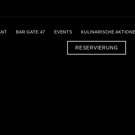
ANT
BAR GATE 47
EVENTS
KULI­NA­RI­SCHE AKTIO­N
RESERVIERUNG