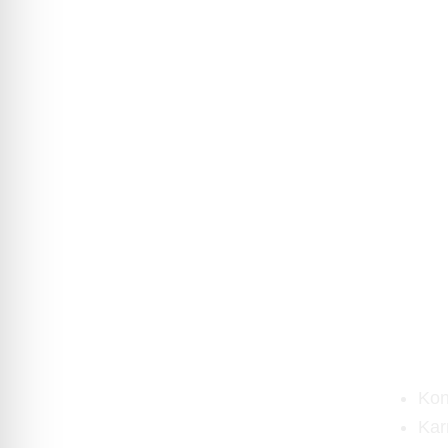
GATE
WICHTIG
Restaurant
Kon
Horizon & Bar
Kar