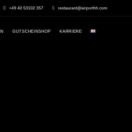
+49 40 53102 357
restaurant@airporthh.com
EN
GUT­SCHEIN­SHOP
KAR­RIE­RE