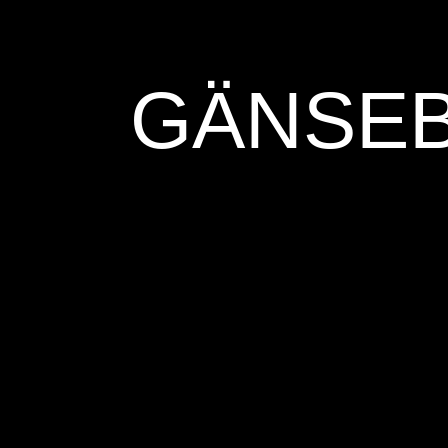
GÄN­SE­