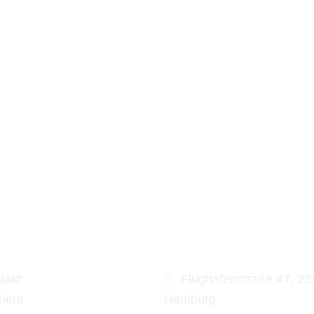
E LINKS
ADRESSE
takt
Flughafenstraße 47, 22
riere
Hamburg