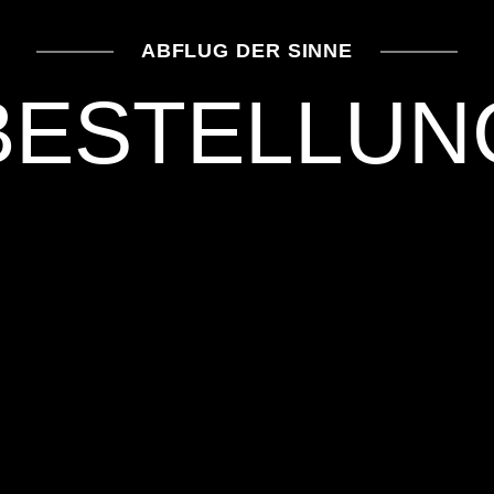
ABFLUG DER SIN­NE
BE­STEL­LU