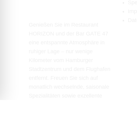
Spe
47
Imp
Dat
Genießen Sie im Restaurant
HORIZON und der Bar GATE 47
eine entspannte Atmosphäre in
ruhiger Lage – nur wenige
Kilometer vom Hamburger
Stadtzentrum und dem Flughafen
entfernt. Freuen Sie sich auf
monatlich wechselnde, saisonale
Spezialitäten sowie exzellente
Cocktails. Die U-Bahn-Station
Fuhlsbüttel Nord befindet sich nur
150 Meter entfernt, der Flughafen
ist in 600 Metern bequem zu Fuß